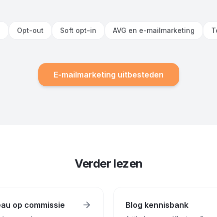
n
Opt-out
Soft opt-in
AVG en e-mailmarketing
T
E-mailmarketing uitbesteden
Verder lezen
eau op commissie
Blog kennisbank