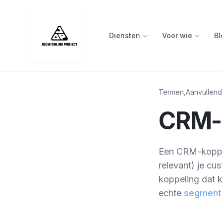
Diensten
Voor wie
Bl
Termen
,
Aanvullend
CRM-
Een CRM-koppeli
relevant) je c
koppeling dat k
echte
segment