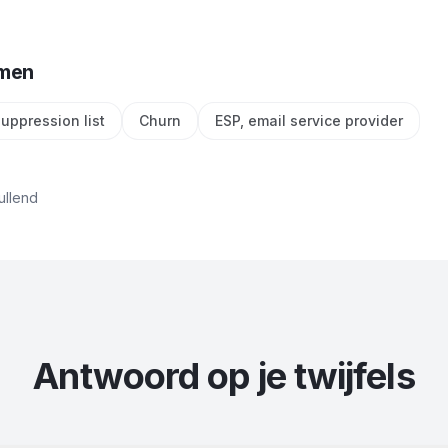
rmen
uppression list
Churn
ESP, email service provider
ullend
Antwoord op je twijfels