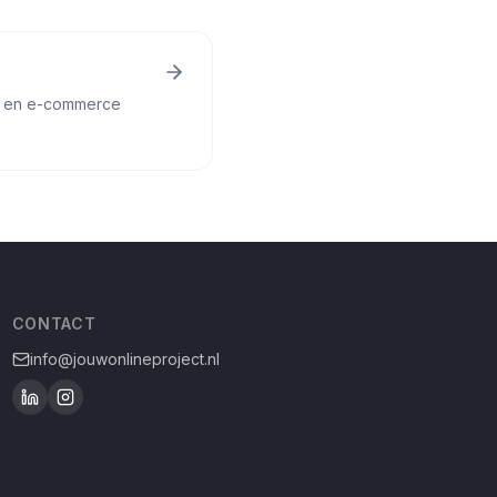
ws en e-commerce
CONTACT
info@jouwonlineproject.nl