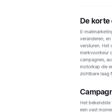
De korte 
E-mailmarketing
veranderen, en 
versturen. Het 
merkvoorkeur o
campagnes, aut
motorkap die e
zichtbare laag 
Campagn
Het bekendste o
een vast moment