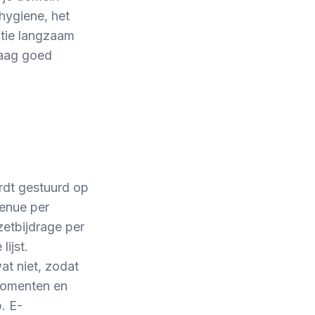
 hygiene, het
atie langzaam
laag goed
rdt gestuurd op
venue per
zetbijdrage per
ijst.
at niet, zodat
momenten en
. E-