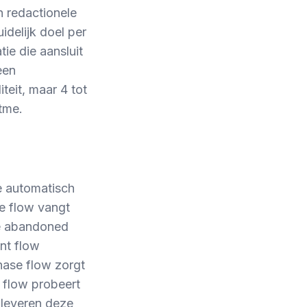
n redactionele
delijk doel per
ie die aansluit
een
teit, maar 4 tot
tme.
ie automatisch
e flow vangt
De abandoned
nt flow
ase flow zorgt
 flow probeert
r leveren deze