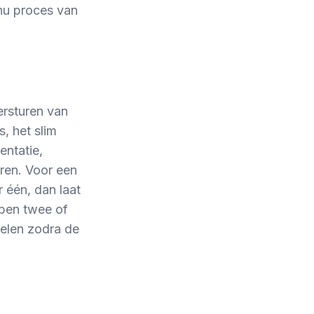
inu proces van
ersturen van
, het slim
entatie,
eren. Voor een
 één, dan laat
bben twee of
belen zodra de