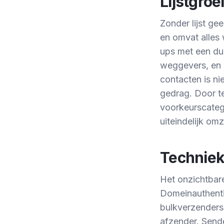
Lijstgroe
Zonder lijst ge
en omvat alles 
ups met een dui
weggevers, en p
contacten is ni
gedrag. Door t
voorkeurscatego
uiteindelijk omz
Techniek 
Het onzichtbar
Domeinauthenti
bulkverzenders,
afzender. Sende