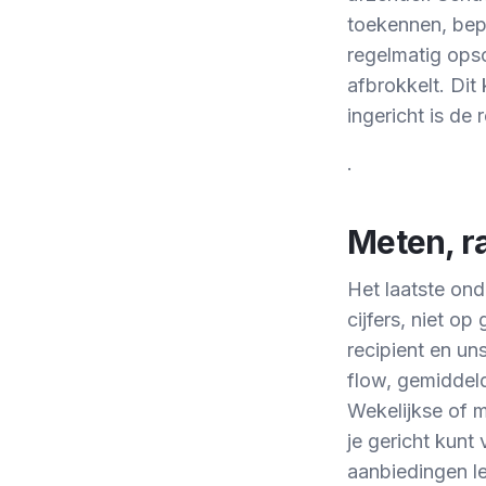
toekennen, bepa
regelmatig ops
afbrokkelt. Dit
ingericht is de 
.
Meten, r
Het laatste on
cijfers, niet o
recipient en un
flow, gemiddeld
Wekelijkse of m
je gericht kun
aanbiedingen le