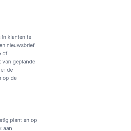
in klanten te
een nieuwsbrief
e of
x van geplande
er de
n op de
tig plant en op
k aan