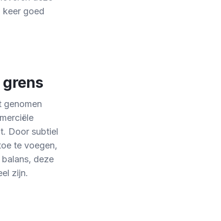
n keer goed
e grens
kt genomen
merciële
. Door subtiel
toe te voegen,
 balans, deze
l zijn.