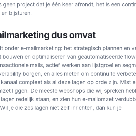
s geen project dat je één keer afrondt, het is een cont
en bijsturen.
ilmarketing dus omvat
 onder e-mailmarketing: het strategisch plannen en v
 bouwen en optimaliseren van geautomatiseerde flows
ansactionele mails, actief werken aan lijstgroei en segm
verability borgen, en alles meten om continu te verbet
kanaal compleet als al deze lagen op orde zijn. Mist er
 omzet liggen. De meeste webshops die wij spreken he
 lagen redelijk staan, en zien hun e-mailomzet verdub
 Wil je die zes lagen niet zelf inrichten, dan kun je