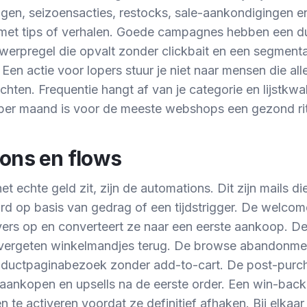
gen, seizoensacties, restocks, sale-aankondigingen e
met tips of verhalen. Goede campagnes hebben een dui
werpregel die opvalt zonder clickbait en een segmentat
Een actie voor lopers stuur je niet naar mensen die all
hten. Frequentie hangt af van je categorie en lijstkwali
er maand is voor de meeste webshops een gezond ri
ons en flows
et echte geld zit, zijn de automations. Dit zijn mails d
rd op basis van gedrag of een tijdstrigger. De welcom
jvers op en converteert ze naar een eerste aankoop. 
t vergeten winkelmandjes terug. De browse abandonme
oductpaginabezoek zonder add-to-cart. De post-purch
saankopen en upsells na de eerste order. Een win-back
n te activeren voordat ze definitief afhaken. Bij elkaa