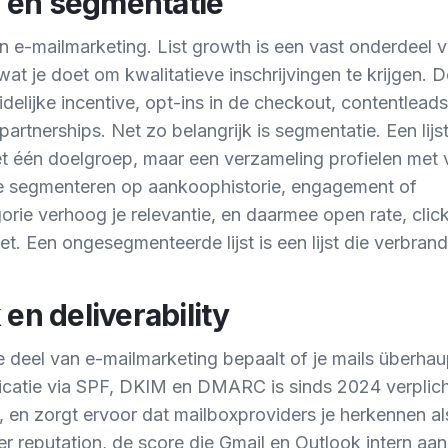
i en segmentatie
en e-mailmarketing. List growth is een vast onderdeel 
wat je doet om kwalitatieve inschrijvingen te krijgen.
delijke incentive, opt-ins in de checkout, contentleads
artnerships. Net zo belangrijk is segmentatie. Een lijs
et één doelgroep, maar een verzameling profielen met 
e segmenteren op aankoophistorie, engagement of
rie verhoog je relevantie, en daarmee open rate, click
et. Een ongesegmenteerde lijst is een lijst die verbrand
en deliverability
e deel van e-mailmarketing bepaalt of je mails überha
catie via SPF, DKIM en DMARC is sinds 2024 verplich
 en zorgt ervoor dat mailboxproviders je herkennen al
r reputation, de score die Gmail en Outlook intern aa