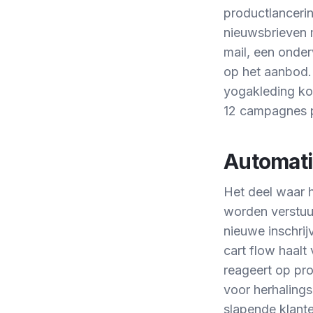
productlancerin
nieuwsbrieven 
mail, een onder
op het aanbod. 
yogakleding koc
12 campagnes p
Automati
Het deel waar h
worden verstuu
nieuwe inschri
cart flow haal
reageert op pr
voor herhaling
slapende klante