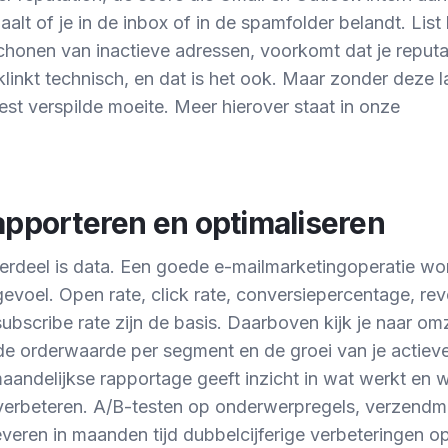
alt of je in de inbox of in de spamfolder belandt. List
chonen van inactieve adressen, voorkomt dat je reput
 klinkt technisch, en dat is het ook. Maar zonder deze 
rest verspilde moeite. Meer hierover staat in onze
apporteren en optimaliseren
derdeel is data. Een goede e-mailmarketingoperatie wo
p gevoel. Open rate, click rate, conversiepercentage, re
subscribe rate zijn de basis. Daarboven kijk je naar om
e orderwaarde per segment en de groei van je actieve l
aandelijkse rapportage geeft inzicht in wat werkt en w
t verbeteren. A/B-testen op onderwerpregels, verzend
veren in maanden tijd dubbelcijferige verbeteringen op