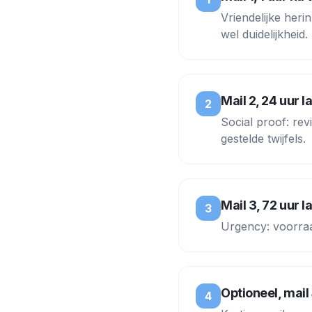
Vriendelijke heri
wel duidelijkheid.
Mail 2, 24 uur l
2
Social proof: re
gestelde twijfels.
Mail 3, 72 uur l
3
Urgency: voorraad
Optioneel, mail
4