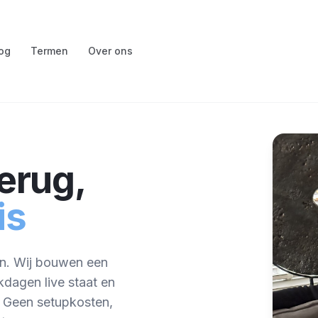
og
Termen
Over ons
erug,
is
en. Wij bouwen een
dagen live staat en
. Geen setupkosten,