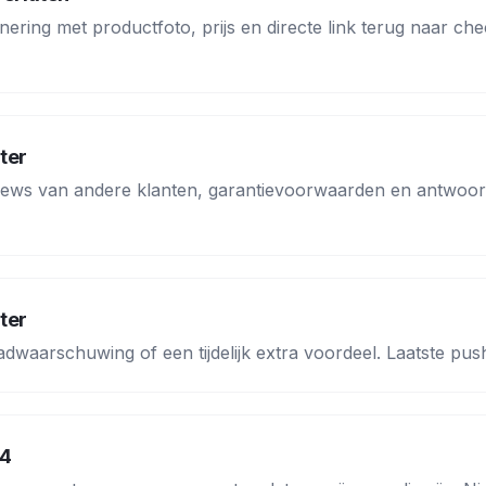
nnering met productfoto, prijs en directe link terug naar ch
ater
views van andere klanten, garantievoorwaarden en antwoo
ater
waarschuwing of een tijdelijk extra voordeel. Laatste push 
 4