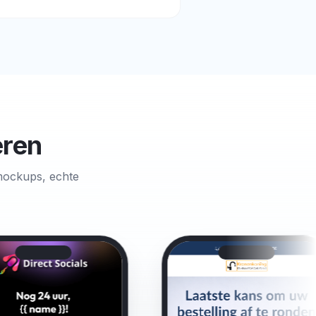
eren
mockups, echte